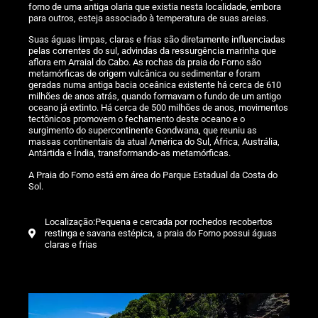
forno de uma antiga olaria que existia nesta localidade, embora
para outros, esteja associado à temperatura de suas areias.
Suas águas limpas, claras e frias são diretamente influenciadas
pelas correntes do sul, advindas da ressurgência marinha que
aflora em Arraial do Cabo. As rochas da praia do Forno são
metamórficas de origem vulcânica ou sedimentar e foram
geradas numa antiga bacia oceânica existente há cerca de 610
milhões de anos atrás, quando formavam o fundo de um antigo
oceano já extinto. Há cerca de 500 milhões de anos, movimentos
tectônicos promovem o fechamento deste oceano e o
surgimento do supercontinente Gondwana, que reuniu as
massas continentais da atual América do Sul, África, Austrália,
Antártida e Índia, transformando-as metamórficas.
A Praia do Forno está em área do Parque Estadual da Costa do
Sol.
Localização:Pequena e cercada por rochedos recobertos
restinga e savana estépica, a praia do Forno possui águas
claras e frias